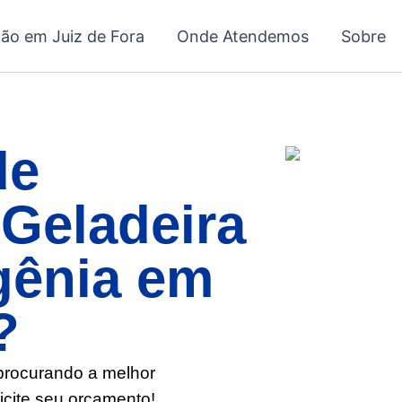
ção em Juiz de Fora
Onde Atendemos
Sobre
de
Geladeira
gênia em
?
 procurando a melhor
icite seu orçamento!