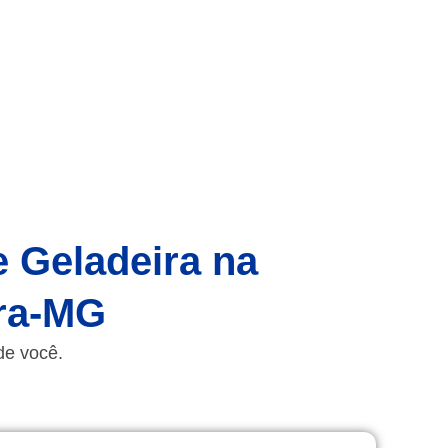
e Geladeira na
ora-MG
de você.