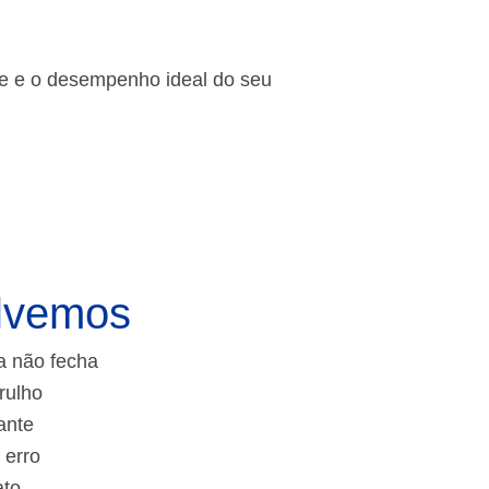
de e o desempenho ideal do seu
lvemos
a não fecha
rulho
ante
 erro
ato