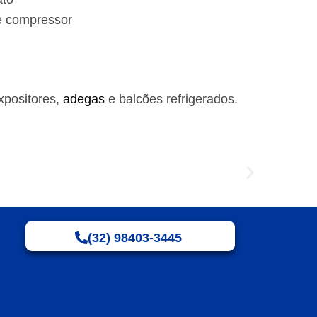
e compressor
xpositores,
adegas
e balcões refrigerados.
(32) 98403-3445