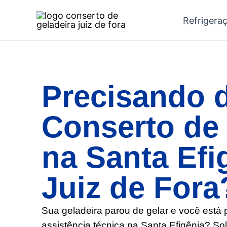
Ir
Refrigera
para
o
conteúdo
Precisando 
Conserto de 
na Santa Efi
Juiz de Fora
Sua geladeira parou de gelar e você está
assistência técnica na Santa Efigênia? Sol