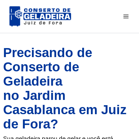
Ir
para
o
conteúdo
Precisando de
Conserto de
Geladeira
no Jardim
Casablanca em Juiz
de Fora?
Sua geladeira parou de gelar e você está