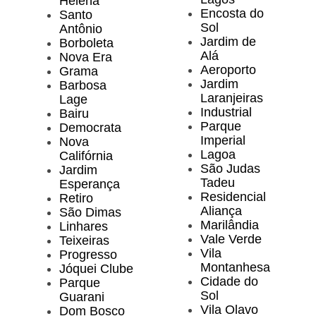
Helena
Encosta do
Santo
Sol
Antônio
Jardim de
Borboleta
Alá
Nova Era
Aeroporto
Grama
Jardim
Barbosa
Laranjeiras
Lage
Industrial
Bairu
Parque
Democrata
Imperial
Nova
Lagoa
Califórnia
São Judas
Jardim
Tadeu
Esperança
Residencial
Retiro
Aliança
São Dimas
Marilândia
Linhares
Vale Verde
Teixeiras
Vila
Progresso
Montanhesa
Jóquei Clube
Cidade do
Parque
Sol
Guarani
Vila Olavo
Dom Bosco