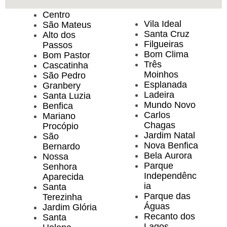
Centro
Vila Ideal
São Mateus
Santa Cruz
Alto dos
Filgueiras
Passos
Bom Clima
Bom Pastor
Três
Cascatinha
Moinhos
São Pedro
Esplanada
Granbery
Ladeira
Santa Luzia
Mundo Novo
Benfica
Carlos
Mariano
Chagas
Procópio
Jardim Natal
São
Nova Benfica
Bernardo
Bela Aurora
Nossa
Parque
Senhora
Independênc
Aparecida
ia
Santa
Parque das
Terezinha
Águas
Jardim Glória
Recanto dos
Santa
Lagos