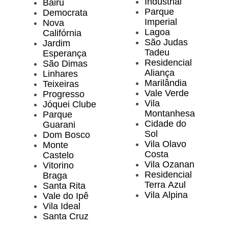
Industrial
Bairu
Parque
Democrata
Imperial
Nova
Lagoa
Califórnia
São Judas
Jardim
Tadeu
Esperança
Residencial
São Dimas
Aliança
Linhares
Marilândia
Teixeiras
Vale Verde
Progresso
Vila
Jóquei Clube
Montanhesa
Parque
Cidade do
Guarani
Sol
Dom Bosco
Vila Olavo
Monte
Costa
Castelo
Vila Ozanan
Vitorino
Residencial
Braga
Terra Azul
Santa Rita
Vila Alpina
Vale do Ipê
Vila Ideal
Santa Cruz