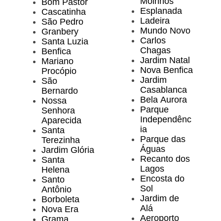
Moinhos
Bom Pastor
Esplanada
Cascatinha
Ladeira
São Pedro
Mundo Novo
Granbery
Carlos
Santa Luzia
Chagas
Benfica
Jardim Natal
Mariano
Nova Benfica
Procópio
Jardim
São
Casablanca
Bernardo
Bela Aurora
Nossa
Parque
Senhora
Independênc
Aparecida
ia
Santa
Parque das
Terezinha
Águas
Jardim Glória
Recanto dos
Santa
Lagos
Helena
Encosta do
Santo
Sol
Antônio
Jardim de
Borboleta
Alá
Nova Era
Aeroporto
Grama