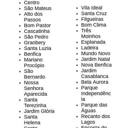
Centro
Vila Ideal
São Mateus
Santa Cruz
Alto dos
Filgueiras
Passos
Bom Clima
Bom Pastor
Três
Cascatinha
Moinhos
São Pedro
Esplanada
Granbery
Ladeira
Santa Luzia
Mundo Novo
Benfica
Jardim Natal
Mariano
Nova Benfica
Procópio
Jardim
São
Casablanca
Bernardo
Bela Aurora
Nossa
Parque
Senhora
Independênc
Aparecida
ia
Santa
Parque das
Terezinha
Águas
Jardim Glória
Recanto dos
Santa
Lagos
Helena
Encosta do