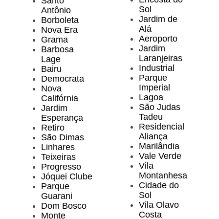
Santo
Sol
Antônio
Jardim de
Borboleta
Alá
Nova Era
Aeroporto
Grama
Jardim
Barbosa
Laranjeiras
Lage
Industrial
Bairu
Parque
Democrata
Imperial
Nova
Lagoa
Califórnia
São Judas
Jardim
Tadeu
Esperança
Residencial
Retiro
Aliança
São Dimas
Marilândia
Linhares
Vale Verde
Teixeiras
Vila
Progresso
Montanhesa
Jóquei Clube
Cidade do
Parque
Sol
Guarani
Vila Olavo
Dom Bosco
Costa
Monte